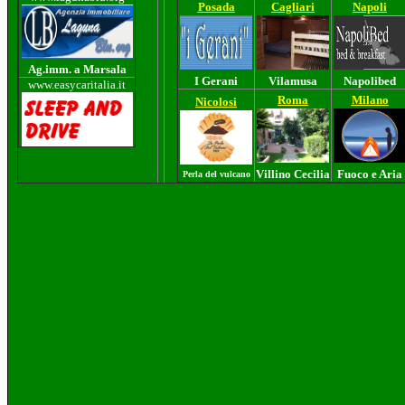
Posada
Cagliari
Napoli
Ag.imm. a Marsala
I Gerani
Vilamusa
Napolibed
www.easycaritalia.it
Roma
Milano
Nicolosi
Villino Cecilia
Fuoco e Aria
Perla del vulcano