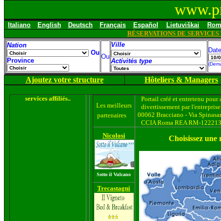
www.pr
Italiano
English
Deutsch
Français
Español
Lietuviškai
Rom
RÉSERVATIONS DE SERVICES
Ville
Nation
Date
Ou
Ou
Province
Activités type
(Dema
Ajoutez votre structure
Hôteliers & Managers
services affiliés..
Portail créé et entretenu pour 
Les meilleurs
divertissement par l'entrepris
00062 Bracciano - Via Spinasa
partenaires
CCIA Roma REA RM-1222138 - 
Nicolosi
Choisissez une 
Sotto il Vulcano
Trecastagni