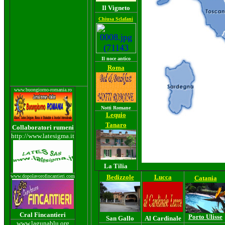
Il Vigneto
Chiusa Sclafani
Il noce antico
Roma
www.buongiorno-romania.ro
Notti Romane
Lequio
Tanaro
Collaboratori rumeni
http://www.latesigma.it
La Tilia
www.dopolavorofincantieri.com
Bedizzole
Lucca
Catania
Cral Fincantieri
Porto Ulisse
San Gallo
Al Cardinale
www.lagunablu.org