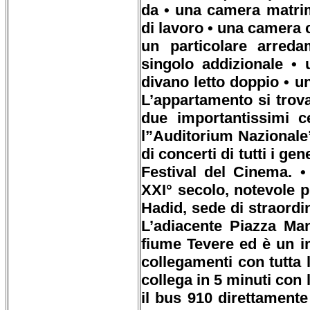
da • una camera matri
di lavoro • una camera c
un particolare arreda
singolo addizionale •
divano letto doppio • u
L’appartamento si trova
due importantissimi ce
l”Auditorium Nazionale
di concerti di tutti i ge
Festival del Cinema. •
XXI° secolo, notevole p
Hadid, sede di straordin
L’adiacente Piazza Manc
fiume Tevere ed è un i
collegamenti con tutta l
collega in 5 minuti con 
il bus 910 direttamente