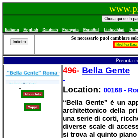
www.pr
Italiano
English
Deutsch
Français
Español
Lietuviškai
Rom
Se necessario puoi cambiare solo
Prenota c
Bella Gente
496-
-
..
Location:
00168 - R
“Bella Gente” è un ap
architettonico della p
una serie di corti, ricc
diverse scale di acces
si trova al quinto piano