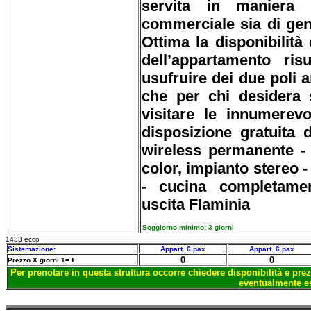
servita in maniera 
commerciale sia di gene
Ottima la disponibilità 
dell’appartamento ris
usufruire dei due poli 
che per chi desidera 
visitare le innumerevo
disposizione gratuita d
wireless permanente - l
color, impianto stereo -
- cucina completamen
uscita Flaminia
Soggiorno minimo: 3 giorni
1433 ecco
Sistemazione:
Appart. 6 pax
Appart. 6 pax
0
0
Prezzo X giorni 1= €
Per prenotare in questa struttura occorre chiedere disponibilità e prez
eventualmente es