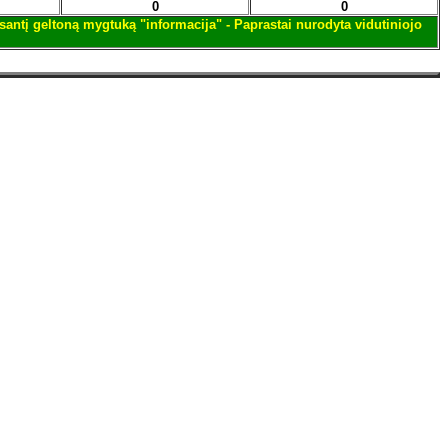
0
0
santį geltoną mygtuką "informacija" - Paprastai nurodyta vidutiniojo