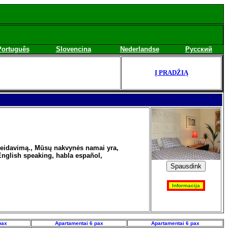
Português
Slovencina
Nederlandse
Русский
Į PRADŽIĄ
ageidavimą., Mūsų nakvynės namai yra,
 English speaking, habla español,
pax
Apartamentai 6 pax
Apartamentai 6 pax