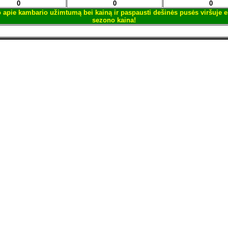
0
0
0
mo apie kambario užimtumą bei kainą ir paspausti dešinės pusės viršuje e
sezono kaina!