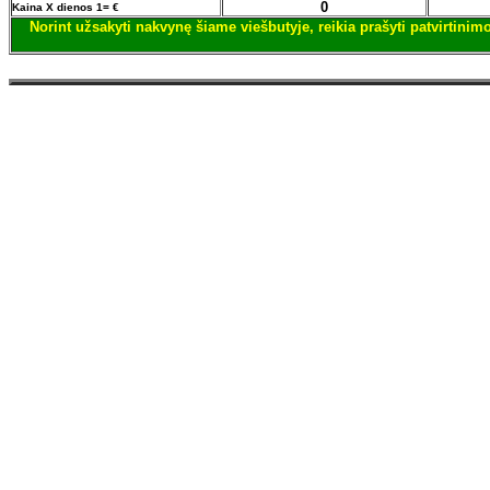
0
Kaina X dienos 1= €
Norint užsakyti nakvynę šiame viešbutyje, reikia prašyti patvirtini