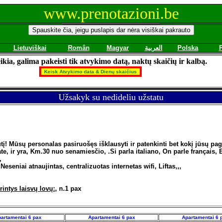
www.prenotazioni.be
Lietuviškai
Român
Magyar
العربية
Polska
ikia, galima pakeisti tik atvykimo datą, naktų skaičių ir kalbą.
Užsakyk su nedideliu užstatu
tį! Mūsų personalas pasiruošęs išklausyti ir patenkinti bet kokį jūsų p
e, ir yra, Km.30 nuo senamiesčio, .Si parla italiano, On parle français,
,
eseniai atnaujintas, centralizuotas internetas wifi, Liftas,,,
rintys laisvų lovų:
, n.1 pax
artamentai 6 pax
Apartamentai 6 pax
Apartamentai 6 