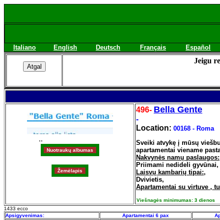
Italiano
English
Deutsch
Français
Español
Jeigu re
Bella Gente
496-
-
Location:
00168 - Roma
..
Sveiki atvykę į mūsų viešbu
apartamentai viename pastat
Nakvynės namų paslaugos:
Priimami nedideli gyvūnai, N
Laisvų kambarių tipai:
,
Dvivietis,
Apartamentai su virtuve , tu
Viešnagės minimumas: 3 dienos
1433 ecco
Apsigyvenimas:
Apartamentai 6 pax
Ap